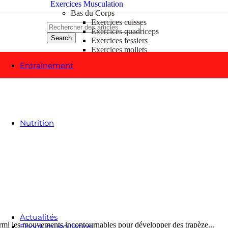
Exercices Musculation
Bas du Corps
Exercices cuisses
Exercices quadriceps
Search
Exercices fessiers
Exercices mollets
Entraînement
Entraînement
Programmes Musculation
Conseils musculation
Fitness et cardio
Méthodes et techniques
Nutrition
Nutrition
Prise de masse
Sèche musculation
Zoom sur les aliments
Conseils de nutrition
Outils Nutrition
Recettes musculation
Guides des suppléments
Régimes et minceur
Actualités
parmi les mouvements incontournables pour développer des trapèze...
Ebook musculation