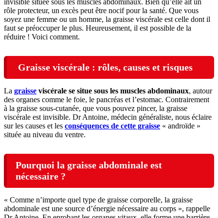
invisible située sous les muscles abdominaux. Bien qu’elle ait un
rôle protecteur, un excès peut être nocif pour la santé. Que vous
soyez une femme ou un homme, la graisse viscérale est celle dont il
faut se préoccuper le plus. Heureusement, il est possible de la
réduire ! Voici comment.
Graisse viscérale : rôles, causes et risques
La
graisse
viscérale se situe sous les muscles abdominaux
, autour
des organes comme le foie, le pancréas et l’estomac. Contrairement
à la graisse sous-cutanée, que vous pouvez pincer, la graisse
viscérale est invisible. Dr Antoine, médecin généraliste, nous éclaire
sur les causes et les
conséquences de cette graisse
« androïde »
située au niveau du ventre.
Pourquoi la graisse abdominale est
nécessaire ?
« Comme n’importe quel type de graisse corporelle, la graisse
abdominale est une source d’énergie nécessaire au corps », rappelle
Dr Antoine. En enrobant les organes vitaux, elle forme une barrière