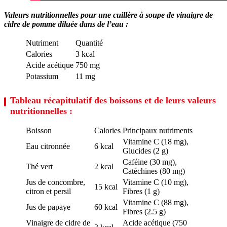
Valeurs nutritionnelles pour une cuillère à soupe de vinaigre de
cidre de pomme diluée dans de l’eau :
Nutriment
Quantité
Calories
3 kcal
Acide acétique
750 mg
Potassium
11 mg
Tableau récapitulatif des boissons et de leurs valeurs
nutritionnelles :
Boisson
Calories
Principaux nutriments
Vitamine C (18 mg),
Eau citronnée
6 kcal
Glucides (2 g)
Caféine (30 mg),
Thé vert
2 kcal
Catéchines (80 mg)
Jus de concombre,
Vitamine C (10 mg),
15 kcal
citron et persil
Fibres (1 g)
Vitamine C (88 mg),
Jus de papaye
60 kcal
Fibres (2.5 g)
Vinaigre de cidre de
Acide acétique (750