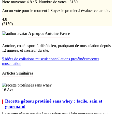
Note moyenne
4.8
/ 5. Nombre de votes :
3150
Aucun vote pour le moment ! Soyez le premier à évaluer cet article.
4.8
(
3150
)
A propos Antoine Favre
Antoine, coach sportif, diététicien, pratiquant de musculation depuis
12 années, et créateur du site.
5 idées de collations musculation
collations protéinées
recettes
musculation
Articles Similaires
16
Avr
Recette gâteau protéiné sans whey : facile, sain et
gourmand
La recette gâteau protéiné sans whey est idéale pour tous ceux qui