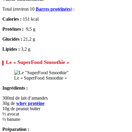
Total (environ 10
Barres protéinées
) :
Calories :
151 kcal
Protéines :
9,5 g
Glucides :
21,2 g
Lipides :
3,2 g
Le « SuperFood Smoothie »
Le « SuperFood Smoothie »
Ingrédients :
300ml de lait d’amandes
30g de
whey protéine
10g de peanut butter
½ avocat
½ banane
Préparation :